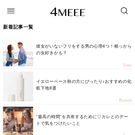
新着記事一覧
彼女がいないフリをする男の心理4つ！根っから
の女好きかも？
Love
イエローベース秋の方にぴったり♪おすすめの化
粧下地8選
Beauty
“最高の時間”を共有するために♡カレとのデー
トで気をつけたいこと