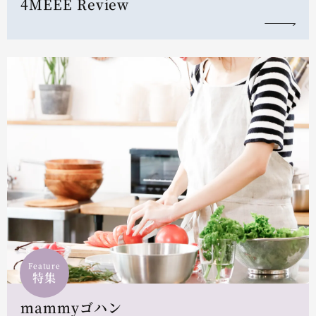
4MEEE Review
Feature
特集
mammyゴハン