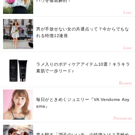
ハウを徹底解剖！
Love
男が手放せない女の共通点って？今からでもな
れる特徴12連発
Love
ラメ入りのボディケアアイテム10選！キラキラ
素肌で一歩リード♪
Beauty
毎日がときめくジュエリー『VA Vendome Aoy
ama』
Promotion
男を騙す「調子のいい女」の特徴とは？見極め