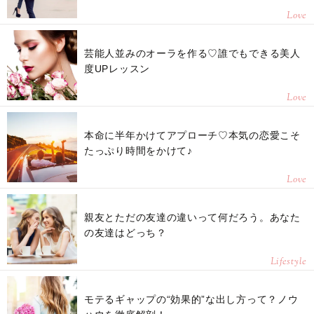
Love
芸能人並みのオーラを作る♡誰でもできる美人
度UPレッスン
Love
本命に半年かけてアプローチ♡本気の恋愛こそ
たっぷり時間をかけて♪
Love
親友とただの友達の違いって何だろう。あなた
の友達はどっち？
Lifestyle
モテるギャップの“効果的”な出し方って？ノウ