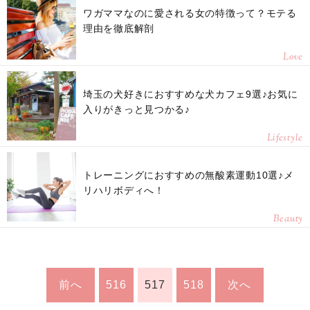
ワガママなのに愛される女の特徴って？モテる
理由を徹底解剖
Love
埼玉の犬好きにおすすめな犬カフェ9選♪お気に
入りがきっと見つかる♪
Lifestyle
トレーニングにおすすめの無酸素運動10選♪メ
リハリボディへ！
Beauty
前へ
516
517
518
次へ