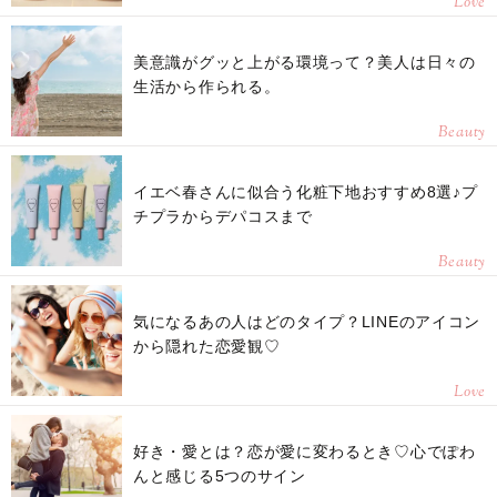
Love
美意識がグッと上がる環境って？美人は日々の
生活から作られる。
Beauty
イエベ春さんに似合う化粧下地おすすめ8選♪プ
チプラからデパコスまで
Beauty
気になるあの人はどのタイプ？LINEのアイコン
から隠れた恋愛観♡
Love
好き・愛とは？恋が愛に変わるとき♡心でぽわ
んと感じる5つのサイン