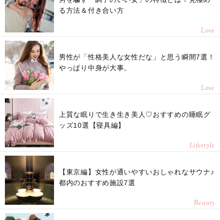
る方法＆付き合い方
Love
男性が「性格美人な女性だな」と思う瞬間7選！
やっぱり中身が大事。
Love
上質な眠りで生き生き美人♡おすすめの睡眠グ
ッズ10選【寝具編】
Lifestyle
【東京編】女性が通いやすいおしゃれなサウナ♪
都内のおすすめ施設7選
Beauty