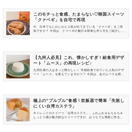
このモチっと食感、たまらない♡韓国スイーツ
「クァベギ」を自宅で再現
今、日本でもじわじわと人気が出てきている「クァベギ」をご存
知ですか？ 今回は、クァベギの魅力＆簡単な作り方をご紹介しま
す♪ 美味しいだけでなく、映えも狙えるスイーツは必見ですよ！
【九州人必見】これ、懐かしすぎ！給食用デザ
ート「ムース」の再現レシピ♪
九州出身の人はきっと懐かしい！ 学校給食で出ていた人気のデザ
ート「ムース」を覚えていますか〜？ 今回は、あのムースを簡単
に再現できるレシピをご紹介♪ 早速、作ってみた様子をご覧くださ
い。
極上の“プルプル”食感！炊飯器で簡単「失敗し
にくい台湾カステラ」
今トレンドのスイーツ「台湾カステラ」。ふわふわ＆もちもち＆
しっとり感が魅力的なスイーツですが、おうちでも簡単に作るこ
とができたんです♪ 使用するのは、なんと“炊飯器”！オーブンなし
でも美味しい「台湾カステラ」を作ることができます♡ 早速、作
ってみた様子をごらんください。