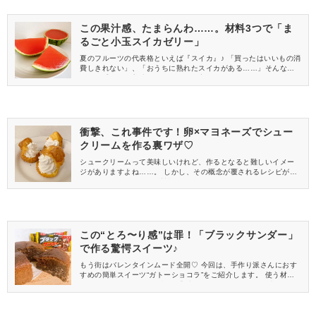
この果汁感、たまらんわ……。材料3つで「ま
るごと小玉スイカゼリー」
夏のフルーツの代表格といえば『スイカ』♪ 「買ったはいいもの消
費しきれない」、「おうちに熟れたスイカがある……」そんなと
きは、手作りで美味しいデザートに変身させませんか？ 今回は、
スイカの大量消費にもおすすめの“まるごと小玉スイカゼリー”をご
紹介します。
衝撃、これ事件です！卵×マヨネーズでシュー
クリームを作る裏ワザ♡
シュークリームって美味しいけれど、作るとなると難しいイメー
ジがありますよね……。 しかし、その概念が覆されるレシピがあ
ったんです！ 今回は、材料3つで作れるシュークリームをご紹介♪
早速、その全貌をご覧ください♡
この“とろ〜り感”は罪！「ブラックサンダー」
で作る驚愕スイーツ♪
もう街はバレンタインムード全開♡ 今回は、手作り派さんにおす
すめの簡単スイーツ“ガトーショコラ”をご紹介します。 使う材料
は、なんと長年の人気を誇る「ブラックサンダー」！ 早速、作っ
てみた様子をご覧ください♪