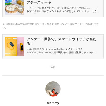
アチーズケーキ
「スイーツは好きだけど、自分で作るとなると手間が……。」と
お菓子作りに抵抗がある人も多いのではないでしょうか。 しか
し、“材料3つ”！と聞くと作ってみようかな♡という気になりませ
んか？ 今回は、『Kiri(キリ)クリームチーズ』を使った、材料3つ
でできるレアチーズケーキをご紹介♪ 実際に作ってみた様子をご覧
※表示価格は記事執筆時点の価格です。現在の価格については各サイトでご確認くださ
ください。
い。
アンケート回答で、スマートウォッチが当た
る！
応募は簡単！Fitbit Inspire3がもらえるチャンス！
4MOONでキャンペーン第2弾実施中♪詳細は記事でチェック！
― 広告 ―
Mammy