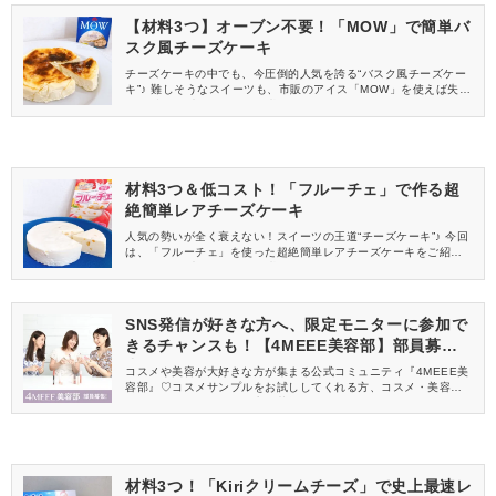
【材料3つ】オーブン不要！「MOW」で簡単バ
スク風チーズケーキ
チーズケーキの中でも、今圧倒的人気を誇る“バスク風チーズケー
キ”♪ 難しそうなスイーツも、市販のアイス「MOW」を使えば失敗
知らず！ 早速、作ってみた様子をご覧ください♡
材料3つ＆低コスト！「フルーチェ」で作る超
絶簡単レアチーズケーキ
人気の勢いが全く衰えない！スイーツの王道“チーズケーキ”♪ 今回
は、「フルーチェ」を使った超絶簡単レアチーズケーキをご紹介
します。 早速、作ってみた様子をご覧ください♡
SNS発信が好きな方へ、限定モニターに参加で
きるチャンスも！【4MEEE美容部】部員募集
中
コスメや美容が大好きな方が集まる公式コミュニティ『4MEEE美
容部』♡コスメサンプルをお試ししてくれる方、コスメ・美容情報
を一緒に発信してくれる方を募集しています！
材料3つ！「Kiriクリームチーズ」で史上最速レ