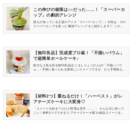
この伸びの秘策は○○だった……！「スーパーカ
ップ」の劇的アレンジ
誰もが知っている王道のアイス「スーパーカップ」♪ 今回は、その
スーパーカップを使った“劇的アレンジ”をご紹介します♡ この伸び
の秘策とは一体……！？ 早速、その全貌をご覧ください。
【無印良品】完成度プロ級！「不揃いバウム」
で超簡単ホールケーキ♪
絶大な人気を誇る無印良品(むじるしりょうひん)の「不揃いバウ
ム」♪ 手軽に食べられる美味しいスイーツですが、ひと手間加える
だけで簡単にホールケーキに変身を遂げるんです！ この完成度
は、クリスマスケーキにも◎ 早速、作ってみた様子をご覧くださ
い。
【材料2つ】重ねるだけ！「ハーベスト」がレ
アチーズケーキに大変身♡
「スイーツ大好き♡だけど料理は苦手……。」 そんな方に持って
こい！材料2つでできる“レアチーズケーキ風”の絶品スイーツをご
紹介します♪ 用意するのは、皆さんお馴染み“ハーベスト”と“パルテ
ノ”。 早速作ってみた様子をご覧ください。