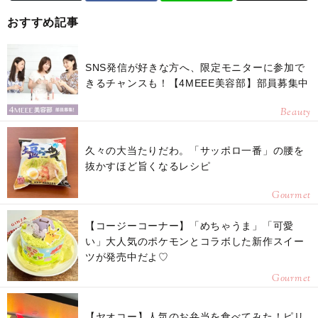
おすすめ記事
SNS発信が好きな方へ、限定モニターに参加で
きるチャンスも！【4MEEE美容部】部員募集中
Beauty
久々の大当たりだわ。「サッポロ一番」の腰を
抜かすほど旨くなるレシピ
Gourmet
【コージーコーナー】「めちゃうま」「可愛
い」大人気のポケモンとコラボした新作スイー
ツが発売中だよ♡
Gourmet
【ヤオコー】人気のお弁当を食べてみた！ピリ