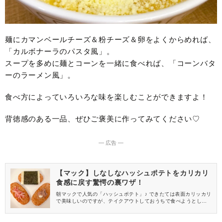
麺にカマンベールチーズ＆粉チーズ＆卵をよくからめれば、
「カルボナーラのパスタ風」。
スープを多めに麺とコーンを一緒に食べれば、「コーンバタ
ーのラーメン風」。
食べ方によっていろいろな味を楽しむことができますよ！
背徳感のある一品、ぜひご褒美に作ってみてください♡
― 広告 ―
【マック】しなしなハッシュポテトをカリカリ
食感に戻す驚愕の裏ワザ！
朝マックで人気の「ハッシュポテト」♪ できたては表面カリッカリ
で美味しいのですが、テイクアウトしておうちで食べようとした
ら“しなしな”になっていた……なんてことも多いですよね。 そこ
で今回は、マクドナルドのハッシュポテトをカリカリに復活させ
る方法＆アレンジレシピを3種ご紹介します！