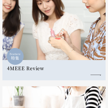
Feature
特集
4MEEE Review