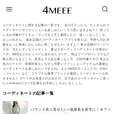
コーディネートに関する記事の一覧です。 女の子だったら、たくさんのコ
ーディネートやファッションを楽しみたい！そう思いますよね？♡ 持って
いるお洋服やアイテム・グッズを上手く着回したり、使いこなしてこそ、
おしゃれさん。 最近話題のコーディネートアプリを使えば、手持ちのお洋
服をもっと簡単におしゃれに着こなせちゃいますよ♡ 春は花柄のワンピー
スや、大人レディなジャケット、夏はスポーティコーディネートや海やビ
ーチ、BBQなどのレジャーに合わせたコーデ。 秋はブーツやパンプスなど
靴も気になるところ。高見えで上品な着こなし方、が好印象です◎ 冬は人
気のコートや、防寒対策もしながら可愛いファッションアイテムの素敵な
コーディネートを楽しみたいですよね。 またUNIQLO（ユニクロ）やGU
（ジーユー）など、プチプラな優秀ブランドの着回しコーディネートも外
せません！ デートやお友達とのお出かけ、女子会のコーディネートに迷っ
たら4meee!のコーデ記事をお手本にしちゃいましょう。
コーディネートの記事一覧
バランス良く見せたい♪低身長を逆手に！オフィ