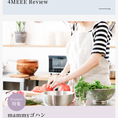
4MEEE Review
Feature
特集
mammyゴハン