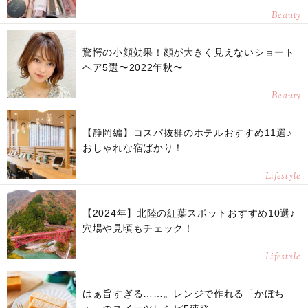
Beauty
驚愕の小顔効果！顔が大きく見えないショート
ヘア5選〜2022年秋〜
Beauty
【静岡編】コスパ抜群のホテルおすすめ11選♪
おしゃれな宿ばかり！
Lifestyle
【2024年】北陸の紅葉スポットおすすめ10選♪
穴場や見頃もチェック！
Lifestyle
はぁ旨すぎる……。レンジで作れる「かぼち