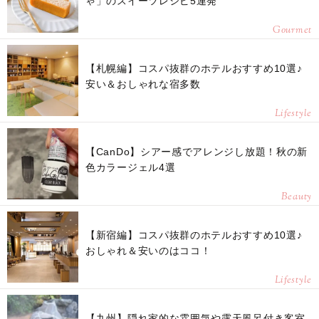
ゃ」のスイーツレシピ5連発
Gourmet
【札幌編】コスパ抜群のホテルおすすめ10選♪
安い＆おしゃれな宿多数
Lifestyle
【CanDo】シアー感でアレンジし放題！秋の新
色カラージェル4選
Beauty
【新宿編】コスパ抜群のホテルおすすめ10選♪
おしゃれ＆安いのはココ！
Lifestyle
【九州】隠れ家的な雰囲気や露天風呂付き客室