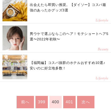
出会えたら即買い推奨。【ダイソー】コスパ最
強のあったかグッズ3選
Lifestyle
男ウケで選ぶならこのヘア！モテショートヘア5
選〜2022年初秋〜
Beauty
【福岡編】コスパ抜群のホテルおすすめ10選♪
安いのに好立地多数！
Lifestyle
前へ
399
400
401
次へ