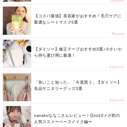
Lifestyle
【コスパ最強】美容家がおすすめ！毛穴ケアに
最適なシートマスク6選
Beauty
【ダイソー】修正テープおすすめ3選♪小さいか
ら持ち運び用に最適！
Lifestyle
「良いこと知った」「今度買う」【ダイソー】
名品サニタリーグッズ3選
Lifestyle
nanakoななこさんレビュー！Qoo10メガ割の
人気コスメ〜ベースメイク編〜