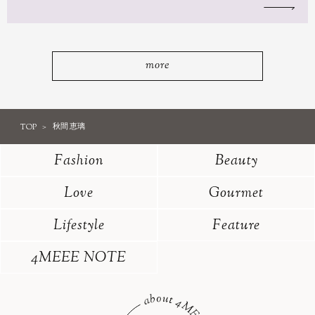
more
TOP
秋間 恵璃
Fashion
Beauty
Love
Gourmet
Lifestyle
Feature
4MEEE NOTE