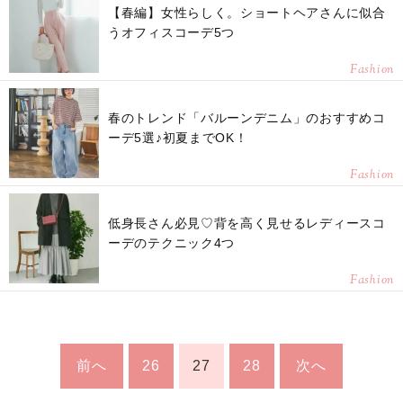
【春編】女性らしく。ショートヘアさんに似合
うオフィスコーデ5つ
Fashion
春のトレンド「バルーンデニム」のおすすめコ
ーデ5選♪初夏までOK！
Fashion
低身長さん必見♡背を高く見せるレディースコ
ーデのテクニック4つ
Fashion
前へ
26
27
28
次へ