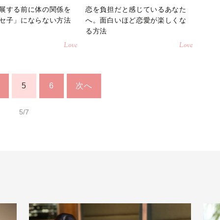
展する前に体の関係を
恋を負担だと感じているあなた
セ子」にならない方法
へ。面白いほど恋愛が楽しくな
る方法
Love
Love
5
6
次へ
5/7