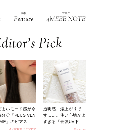
特集
ブログ
e
Feature
4MEEE NOTE
ditor’s Pick
どよいモード感が今
透明感、爆上がりで
分♡「PLUS VEN
す……。使い心地がよ
OME」のピアスが
すぎる「最強UV下
活躍
地」