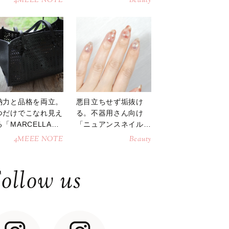
4MEEE NOTE
Beauty
納力と品格を両立。
悪目立ちせず垢抜け
つだけでこなれ見え
る。不器用さん向け
「MARCELLAト
「ニュアンスネイル」
トバッグ」
のやり方
4MEEE NOTE
Beauty
ollow us