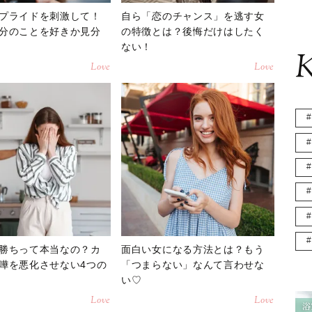
プライドを刺激して！
自ら「恋のチャンス」を逃す女
分のことを好きか見分
の特徴とは？後悔だけはしたく
ない！
K
Love
Love
勝ちって本当なの？カ
面白い女になる方法とは？もう
嘩を悪化させない4つの
「つまらない」なんて言わせな
い♡
Love
Love