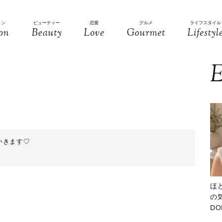
ョン
ビューティー
恋愛
グルメ
ライフスタイル
on
Beauty
Love
Gourmet
Lifestyl
E
いきます♡
ほ
の気
D
大