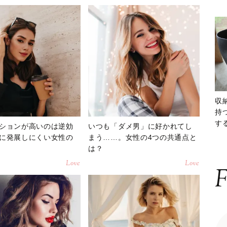
収
持
する
ションが高いのは逆効
いつも「ダメ男」に好かれてし
ー
に発展しにくい女性の
まう……。女性の4つの共通点と
は？
Love
Love
F