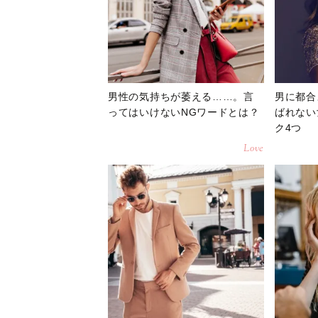
男性の気持ちが萎える……。言
男に都合
ってはいけないNGワードとは？
ばれない
ク4つ
Love