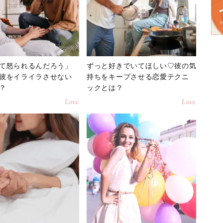
て怒られるんだろう」
ずっと好きでいてほしい♡彼の気
彼をイライラさせない
持ちをキープさせる恋愛テクニ
？
ックとは？
Love
Love