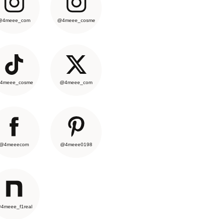
@4meee_com
@4meee_cosme
4meee_cosme
@4meee_com
@4meeecom
@4meee0198
4meee_f1real