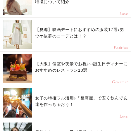
特徴について紹介
Love
【夏編】映画デートにおすすめの服装17選♪男
ウケ抜群のコーデとは！？
Fashion
【大阪】個室や夜景でお祝い♪誕生日ディナーに
おすすめのレストラン10選
Gourmet
女子の特権フル活用♪「相席屋」で安く飲んで友
達を作っちゃおう！
Love