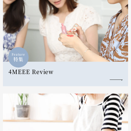
Feature
特集
4MEEE Review