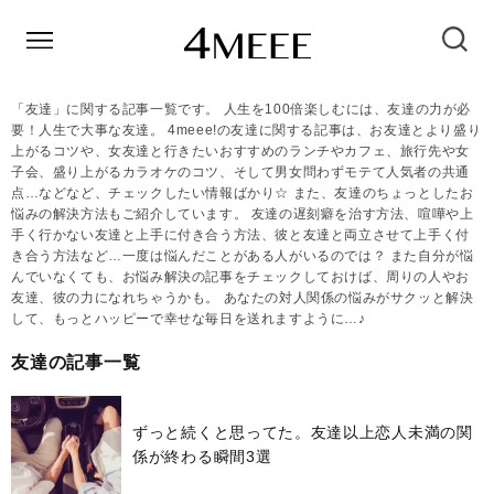
「友達」に関する記事一覧です。 人生を100倍楽しむには、友達の力が必
要！人生で大事な友達。 4meee!の友達に関する記事は、お友達とより盛り
上がるコツや、女友達と行きたいおすすめのランチやカフェ、旅行先や女
子会、盛り上がるカラオケのコツ、そして男女問わずモテて人気者の共通
点…などなど、チェックしたい情報ばかり☆ また、友達のちょっとしたお
悩みの解決方法もご紹介しています。 友達の遅刻癖を治す方法、喧嘩や上
手く行かない友達と上手に付き合う方法、彼と友達と両立させて上手く付
き合う方法など…一度は悩んだことがある人がいるのでは？ また自分が悩
んでいなくても、お悩み解決の記事をチェックしておけば、周りの人やお
友達、彼の力になれちゃうかも。 あなたの対人関係の悩みがサクッと解決
して、もっとハッピーで幸せな毎日を送れますように…♪
友達の記事一覧
ずっと続くと思ってた。友達以上恋人未満の関
係が終わる瞬間3選