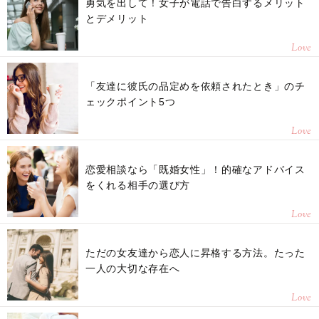
勇気を出して！女子が電話で告白するメリット
とデメリット
Love
「友達に彼氏の品定めを依頼されたとき」のチ
ェックポイント5つ
Love
恋愛相談なら「既婚女性」！的確なアドバイス
をくれる相手の選び方
Love
ただの女友達から恋人に昇格する方法。たった
一人の大切な存在へ
Love