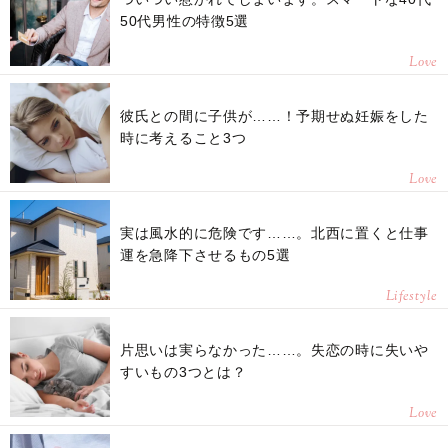
50代男性の特徴5選
Love
彼氏との間に子供が……！予期せぬ妊娠をした
時に考えること3つ
Love
実は風水的に危険です……。北西に置くと仕事
運を急降下させるもの5選
Lifestyle
片思いは実らなかった……。失恋の時に失いや
すいもの3つとは？
Love