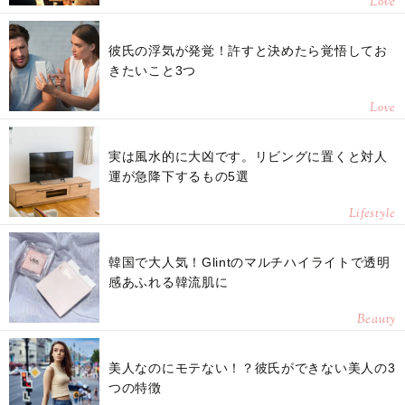
Love
彼氏の浮気が発覚！許すと決めたら覚悟してお
きたいこと3つ
Love
実は風水的に大凶です。リビングに置くと対人
運が急降下するもの5選
Lifestyle
韓国で大人気！Glintのマルチハイライトで透明
感あふれる韓流肌に
Beauty
美人なのにモテない！？彼氏ができない美人の3
つの特徴