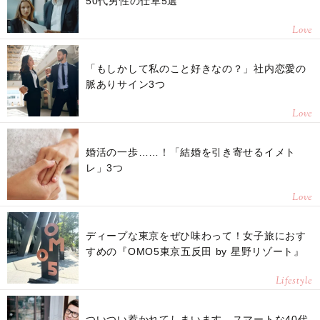
50代男性の仕草5選
Love
「もしかして私のこと好きなの？」社内恋愛の
脈ありサイン3つ
Love
婚活の一歩……！「結婚を引き寄せるイメト
レ」3つ
Love
ディープな東京をぜひ味わって！女子旅におす
すめの『OMO5東京五反田 by 星野リゾート』
Lifestyle
ついつい惹かれてしまいます。スマートな40代