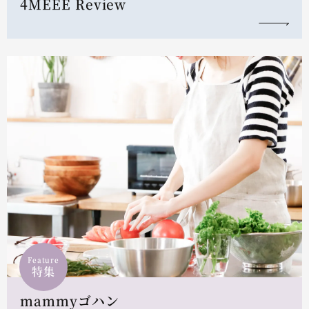
4MEEE Review
Feature
特集
mammyゴハン