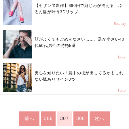
【セザンヌ新作】660円で縦じわが消える！ぷ
るん唇が叶う3Dリップ
Beauty
顔がよくてもごめんなさい……。器が小さい40
代50代男性の特徴5選
Love
男心を知りたい！意中の彼が出してるかもしれ
ない脈ありサイン3つ
Love
前へ
306
307
308
次へ