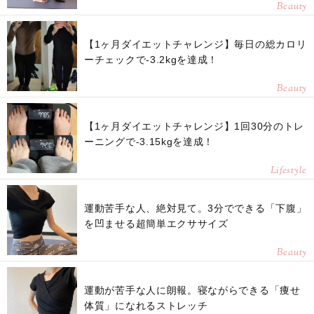
Beauty
【1ヶ月ダイエットチャレンジ】毎日の総カロリ
ーチェックで-3.2kgを達成！
Beauty
【1ヶ月ダイエットチャレンジ】1回30分のトレ
ーニングで-3.15kgを達成！
Lifestyle
運動苦手な人、絶対見て。3分でできる「下腹」
を凹ませる超簡単エクササイズ
Beauty
運動が苦手な人に朗報。寝ながらできる「痩せ
体質」になれるストレッチ