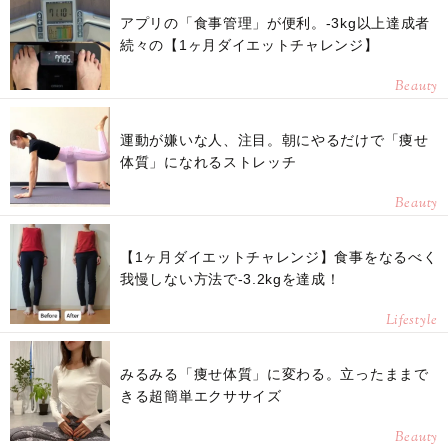
アプリの「食事管理」が便利。-3kg以上達成者
続々の【1ヶ月ダイエットチャレンジ】
Beauty
運動が嫌いな人、注目。朝にやるだけで「痩せ
体質」になれるストレッチ
Beauty
【1ヶ月ダイエットチャレンジ】食事をなるべく
我慢しない方法で-3.2kgを達成！
Lifestyle
みるみる「痩せ体質」に変わる。立ったままで
きる超簡単エクササイズ
Beauty