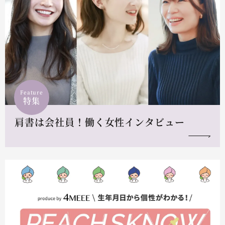
Feature
特集
肩書は会社員！働く女性インタビュー