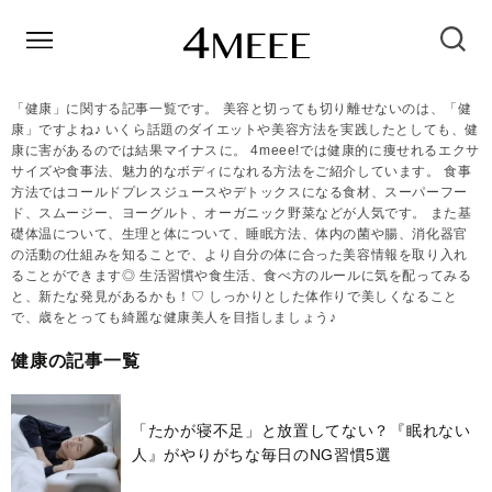
「健康」に関する記事一覧です。 美容と切っても切り離せないのは、「健
康」ですよね♪ いくら話題のダイエットや美容方法を実践したとしても、健
康に害があるのでは結果マイナスに。 4meee!では健康的に痩せれるエクサ
サイズや食事法、魅力的なボディになれる方法をご紹介しています。 食事
方法ではコールドプレスジュースやデトックスになる食材、スーパーフー
ド、スムージー、ヨーグルト、オーガニック野菜などが人気です。 また基
礎体温について、生理と体について、睡眠方法、体内の菌や腸、消化器官
の活動の仕組みを知ることで、より自分の体に合った美容情報を取り入れ
ることができます◎ 生活習慣や食生活、食べ方のルールに気を配ってみる
と、新たな発見があるかも！♡ しっかりとした体作りで美しくなること
で、歳をとっても綺麗な健康美人を目指しましょう♪
健康の記事一覧
「たかが寝不足」と放置してない？『眠れない
人』がやりがちな毎日のNG習慣5選