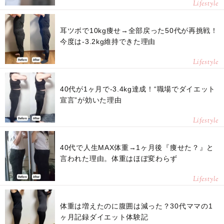
Lifestyle
耳ツボで10kg痩せ→全部戻った50代が再挑戦！
今度は-3.2kg維持できた理由
Lifestyle
40代が1ヶ月で-3.4kg達成！“職場でダイエット
宣言”が効いた理由
Lifestyle
40代で人生MAX体重→1ヶ月後『痩せた？』と
言われた理由。体重はほぼ変わらず
Lifestyle
体重は増えたのに腹囲は減った？30代ママの1
ヶ月記録ダイエット体験記