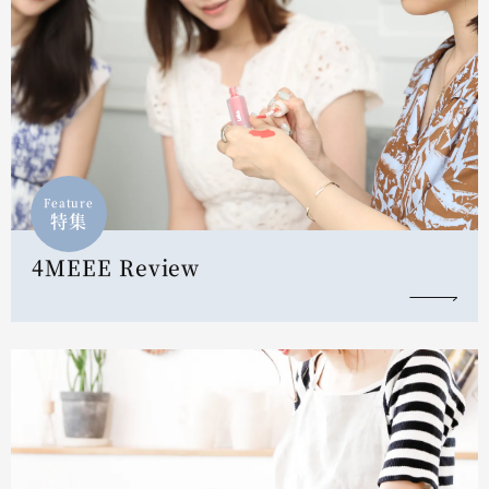
Feature
特集
4MEEE Review