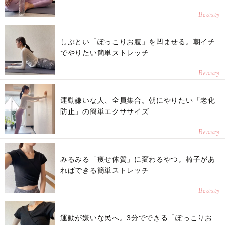
Beauty
しぶとい「ぽっこりお腹」を凹ませる。朝イチ
でやりたい簡単ストレッチ
Beauty
運動嫌いな人、全員集合。朝にやりたい「老化
防止」の簡単エクササイズ
Beauty
みるみる「痩せ体質」に変わるやつ。椅子があ
ればできる簡単ストレッチ
Beauty
運動が嫌いな民へ。3分でできる「ぽっこりお