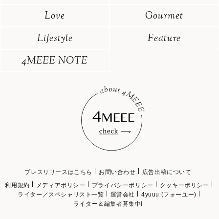
Love
Gourmet
Lifestyle
Feature
4MEEE NOTE
プレスリリースはこちら
お問い合わせ
広告出稿について
利用規約
メディアポリシー
プライバシーポリシー
クッキーポリシー
ライター／スペシャリスト一覧
運営会社
4yuuu (フォーユー)
ライター＆編集者募集中!