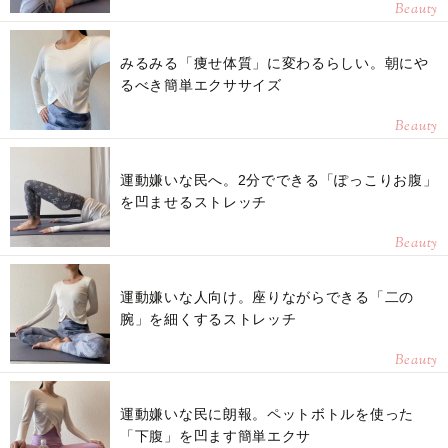
Beauty
みるみる「痩せ体質」に変わるらしい。朝にや
るべき簡単エクササイズ
Beauty
運動嫌いな民へ。2分でできる「ぽっこりお腹」
を凹ませるストレッチ
Beauty
運動嫌いな人向け。座りながらできる「二の
腕」を細くするストレッチ
Beauty
運動嫌いな民に朗報。ペットボトルを使った
「下腹」を凹ます簡単エクサ