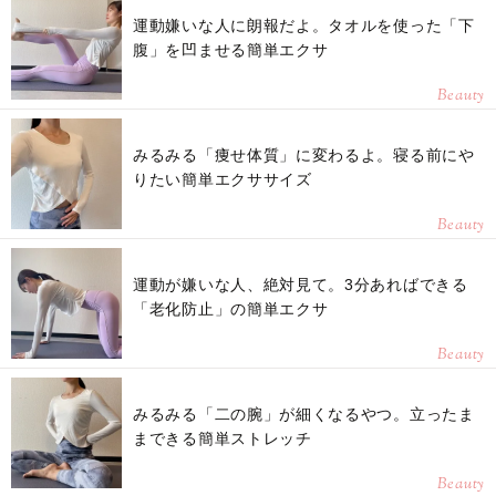
運動嫌いな人に朗報だよ。タオルを使った「下
腹」を凹ませる簡単エクサ
Beauty
みるみる「痩せ体質」に変わるよ。寝る前にや
りたい簡単エクササイズ
Beauty
運動が嫌いな人、絶対見て。3分あればできる
「老化防止」の簡単エクサ
Beauty
みるみる「二の腕」が細くなるやつ。立ったま
まできる簡単ストレッチ
Beauty