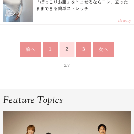
「ぽっこりお腹」を凹ませるならコレ。立った
ままできる簡単ストレッチ
Beauty
前へ
1
2
3
次へ
2/7
Feature Topics