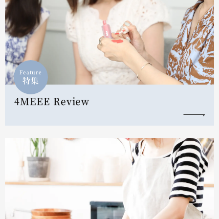
Feature
特集
4MEEE Review