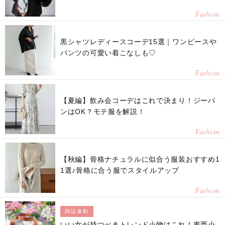
Fashion
黒シャツレディースコーデ15選｜ワンピースや
パンツの可愛い着こなしも♡
Fashion
【夏編】飲み会コーデはこれで決まり！ジーパ
ンはOK？モテ服を解説！
Fashion
【秋編】骨格ナチュラルに似合う服装おすすめ1
1選♪骨格に合う服でスタイルアップ
Fashion
雑誌連動
いい女が持つべきトレンド小物はこれ！東西小