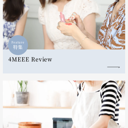
Feature
特集
4MEEE Review