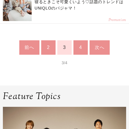
寝るときこそ可愛くいよう♡話題のトレンドは
UNIQLOのパジャマ！
Promotion
前へ
2
3
4
次へ
3/4
Feature Topics