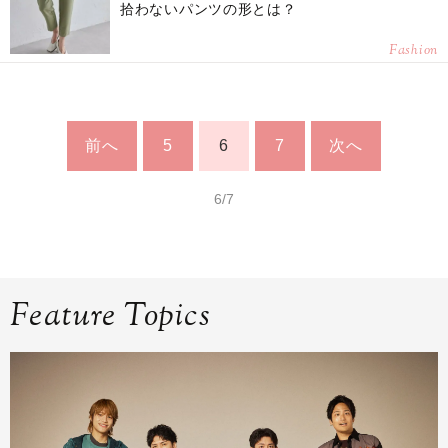
拾わないパンツの形とは？
Fashion
前へ
5
6
7
次へ
6/7
Feature Topics