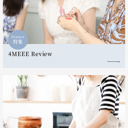
Feature
特集
4MEEE Review