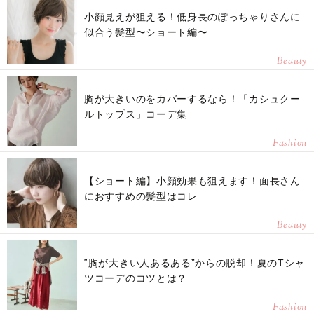
小顔見えが狙える！低身長のぽっちゃりさんに
似合う髪型〜ショート編〜
Beauty
胸が大きいのをカバーするなら！「カシュクー
ルトップス」コーデ集
Fashion
【ショート編】小顔効果も狙えます！面長さん
におすすめの髪型はコレ
Beauty
‟胸が大きい人あるある”からの脱却！夏のTシャ
ツコーデのコツとは？
Fashion