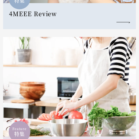
特集
4MEEE Review
Feature
特集