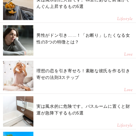
んぐん上昇するもの5選
Lifestyle
男性がドン引き……！「お断り」したくなる女
性の3つの特徴とは？
Love
理想の恋を引き寄せろ！素敵な彼氏を作る引き
寄せの法則3ステップ
Love
実は風水的に危険です。バスルームに置くと財
運が急降下するもの5選
Lifestyle