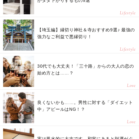
がダダ下がりするもの5選
Lifestyle
【埼玉編】縁切り神社＆寺おすすめ9選♪ 最強の
強力なご利益で悪縁切り！
Lifestyle
30代でも大丈夫！「三十路」からの大人の恋の
始め方とは……？
Love
良くないかも……。男性に対する「ダイエット
中」アピールはNG！？
Love
実は風水的に大吉です。和室にあると財運がぐ