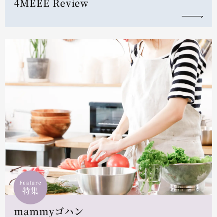
4MEEE Review
Feature
特集
mammyゴハン