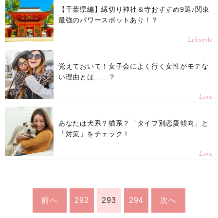
【千葉県編】縁切り神社＆寺おすすめ9選♪関東
最強のパワースポットあり！？
Lifestyle
覚えておいて！女子会によく行く女性がモテな
い理由とは……？
Love
あなたは犬系？猫系？「タイプ別恋愛傾向」と
「対策」をチェック！
Love
前へ
292
293
294
次へ