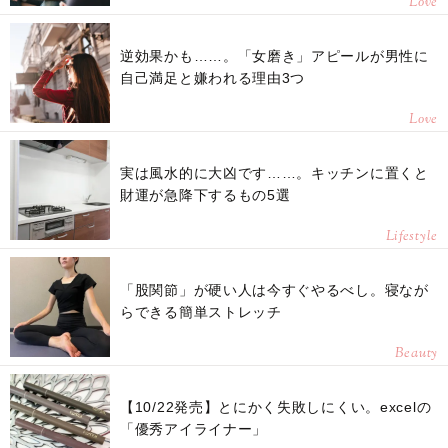
Love
逆効果かも……。「女磨き」アピールが男性に
自己満足と嫌われる理由3つ
Love
実は風水的に大凶です……。キッチンに置くと
財運が急降下するもの5選
Lifestyle
「股関節」が硬い人は今すぐやるべし。寝なが
らできる簡単ストレッチ
Beauty
【10/22発売】とにかく失敗しにくい。excelの
「優秀アイライナー」