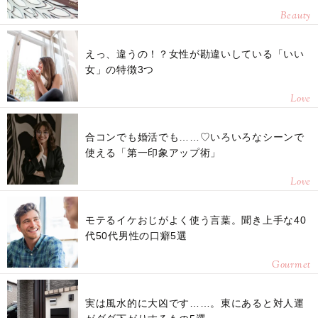
Beauty
えっ、違うの！？女性が勘違いしている「いい
女」の特徴3つ
Love
合コンでも婚活でも……♡いろいろなシーンで
使える「第一印象アップ術」
Love
モテるイケおじがよく使う言葉。聞き上手な40
代50代男性の口癖5選
Gourmet
実は風水的に大凶です……。東にあると対人運