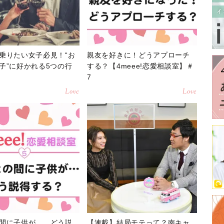
乗りたい女子必見！“お
親友を好きに！どうアプローチ
子”に好かれる5つの行
する？【4meee!恋愛相談室】＃
7
Love
Love
間に子供が…。どう説
【連載】結局モテって？南キャ