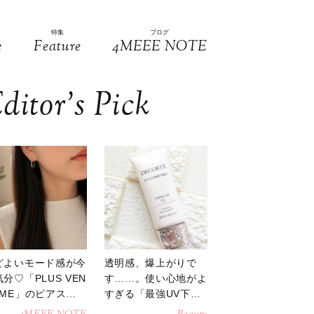
特集
ブログ
e
Feature
4MEEE NOTE
ditor’s Pick
どよいモード感が今
透明感、爆上がりで
分♡「PLUS VEN
す……。使い心地がよ
OME」のピアスが
すぎる「最強UV下
活躍
地」