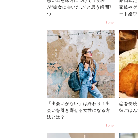
思い出を味方につけて！男性
結婚式だ
が“彼女に会いたい”と思う瞬間7
家族やゲ
つ
ート婚♡
Love
「出会いがない」は終わり！出
恋を長続
会いを引き寄せる女性になる方
彼ごはん
法とは？
Love