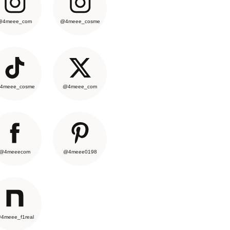
@4meee_com
@4meee_cosme
4meee_cosme
@4meee_com
@4meeecom
@4meee0198
4meee_f1real