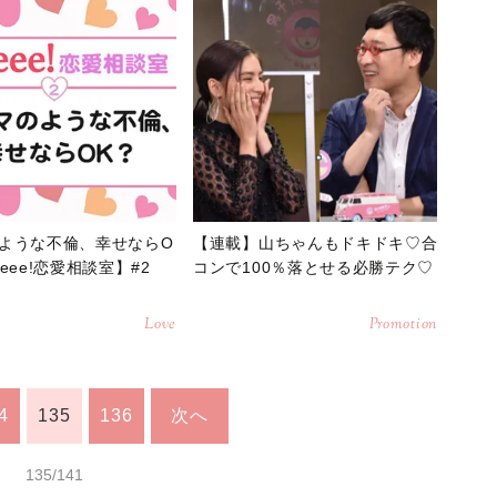
ような不倫、幸せならO
【連載】山ちゃんもドキドキ♡合
eee!恋愛相談室】#2
コンで100％落とせる必勝テク♡
Love
Promotion
4
135
136
次へ
135/141