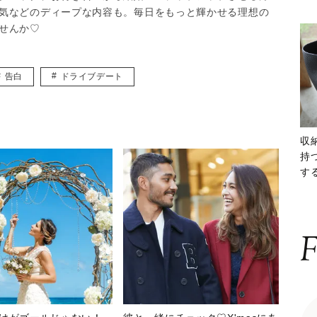
気などのディープな内容も。毎日をもっと輝かせる理想の
せんか♡
告白
ドライブデート
収
持
する
ー
F