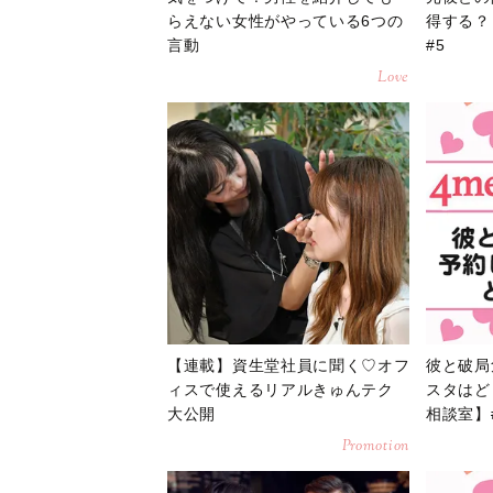
らえない女性がやっている6つの
得する？
言動
#5
Love
【連載】資生堂社員に聞く♡オフ
彼と破局
ィスで使えるリアルきゅんテク
スタはど
大公開
相談室】
Promotion