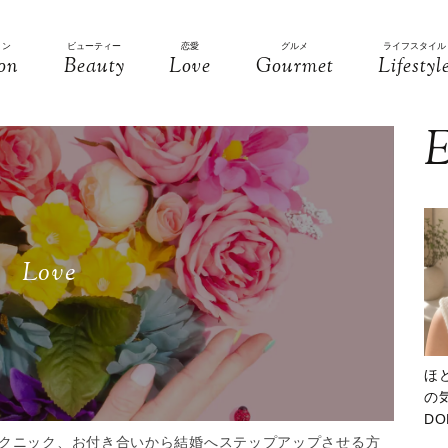
ョン
ビューティー
恋愛
グルメ
ライフスタイル
on
Beauty
Love
Gourmet
Lifestyl
E
Love
ほ
の気
D
大
クニック、お付き合いから結婚へステップアップさせる方