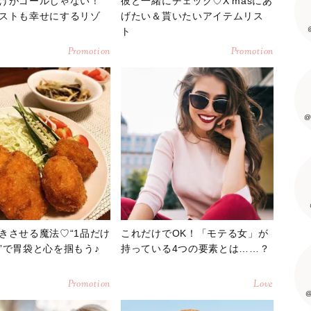
けがゴールじゃない！
彼と一緒にチェック♡X'masにあ
ストも幸せにするリゾ
げたい＆貰いたいアイテムリス
ト
Promotion
Promotion
@
きさせる魔法♡“1品だけ
これだけでOK！「モテる女」が
”で胃袋と心を掴もう♪
持っている4つの要素とは……？
Promotion
Love
@