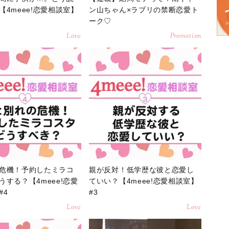
【4meee!恋愛相談室】
ン山ちゃん×ラブリの禁断恋愛ト
ーク♡
Love
Promotion
危機！予約したミラコ
親が反対！低学歴な彼と恋愛し
うする？【4meee!恋愛
ていい？【4meee!恋愛相談室】
#4
#3
Love
Love