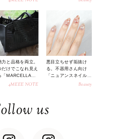
4MEEE NOTE
Beauty
納力と品格を両立。
悪目立ちせず垢抜け
つだけでこなれ見え
る。不器用さん向け
「MARCELLAト
「ニュアンスネイル」
トバッグ」
のやり方
4MEEE NOTE
Beauty
ollow us