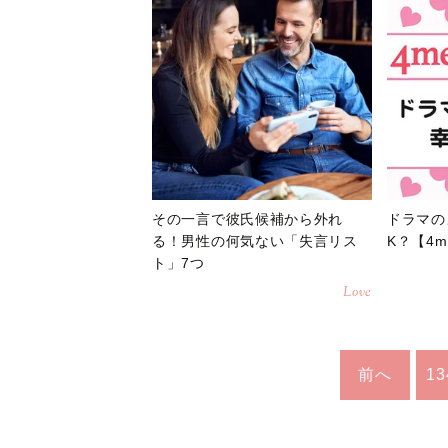
その一言で彼氏候補から外れ
ドラマの
る！男性の何気ない「失言リス
K？【4m
ト」7つ
Love
前へ
13