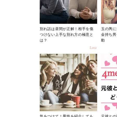
別れ話は昼間が正解！相手を傷
玉の輿に
つけない上手な別れ方の極意と
金持ち男
は？
動
Love
気をつけて！男性を紹介しても
元彼との