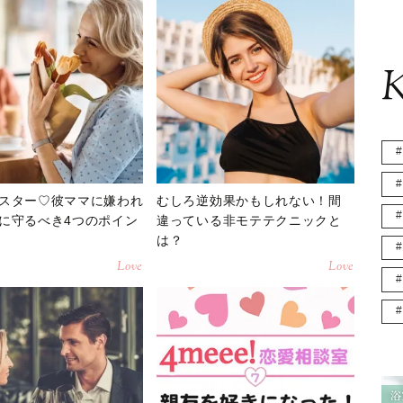
K
スター♡彼ママに嫌われ
むしろ逆効果かもしれない！間
に守るべき4つのポイン
違っている非モテテクニックと
は？
Love
Love