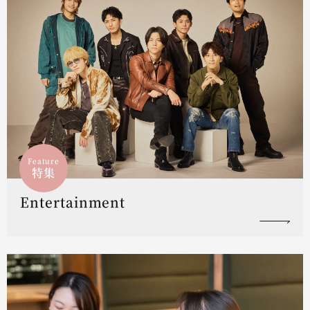
Feature
特集
Entertainment