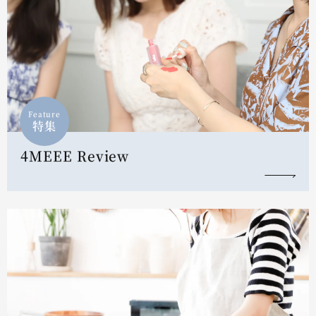
Feature
特集
4MEEE Review