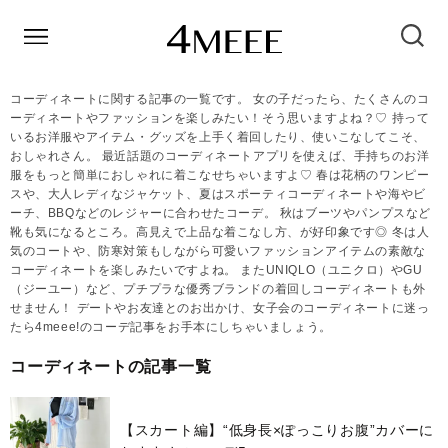
コーディネートに関する記事の一覧です。 女の子だったら、たくさんのコ
ーディネートやファッションを楽しみたい！そう思いますよね？♡ 持って
いるお洋服やアイテム・グッズを上手く着回したり、使いこなしてこそ、
おしゃれさん。 最近話題のコーディネートアプリを使えば、手持ちのお洋
服をもっと簡単におしゃれに着こなせちゃいますよ♡ 春は花柄のワンピー
スや、大人レディなジャケット、夏はスポーティコーディネートや海やビ
ーチ、BBQなどのレジャーに合わせたコーデ。 秋はブーツやパンプスなど
靴も気になるところ。高見えで上品な着こなし方、が好印象です◎ 冬は人
気のコートや、防寒対策もしながら可愛いファッションアイテムの素敵な
コーディネートを楽しみたいですよね。 またUNIQLO（ユニクロ）やGU
（ジーユー）など、プチプラな優秀ブランドの着回しコーディネートも外
せません！ デートやお友達とのお出かけ、女子会のコーディネートに迷っ
たら4meee!のコーデ記事をお手本にしちゃいましょう。
コーディネートの記事一覧
【スカート編】“低身長×ぽっこりお腹”カバーに