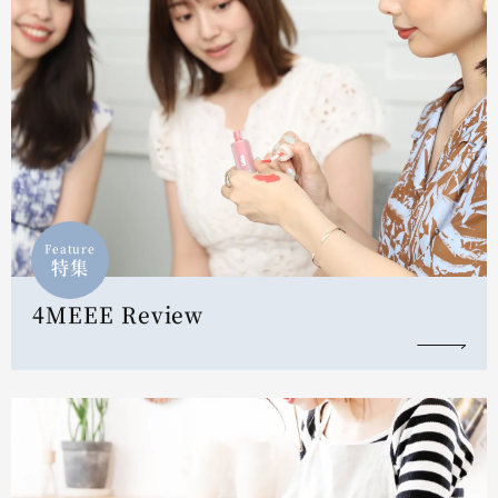
Feature
特集
4MEEE Review