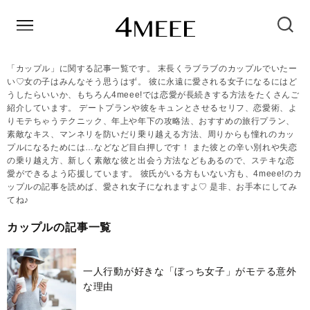
「カップル」に関する記事一覧です。 末長くラブラブのカップルでいたー
い♡女の子はみんなそう思うはず。 彼に永遠に愛される女子になるにはど
うしたらいいか、もちろん4meee!では恋愛が長続きする方法をたくさんご
紹介しています。 デートプランや彼をキュンとさせるセリフ、恋愛術、よ
りモテちゃうテクニック、年上や年下の攻略法、おすすめの旅行プラン、
素敵なキス、マンネリを防いだり乗り越える方法、周りからも憧れのカッ
プルになるためには…などなど目白押しです！ また彼との辛い別れや失恋
の乗り越え方、新しく素敵な彼と出会う方法などもあるので、ステキな恋
愛ができるよう応援しています。 彼氏がいる方もいない方も、4meee!のカ
ップルの記事を読めば、愛され女子になれますよ♡ 是非、お手本にしてみ
てね♪
カップルの記事一覧
一人行動が好きな「ぼっち女子」がモテる意外
な理由