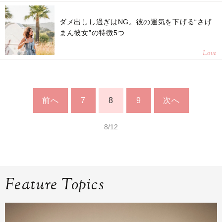
ダメ出しし過ぎはNG。彼の運気を下げる“さげ
まん彼女”の特徴5つ
Love
前へ
7
8
9
次へ
8/12
Feature Topics