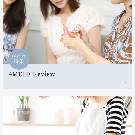
Feature
特集
4MEEE Review