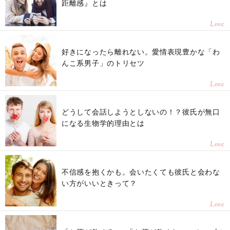
距離感』とは
Love
好きになったら離れない。愛情表現豊かな「わ
んこ系男子」のトリセツ
Love
どうして会話しようとしないの！？彼氏が無口
になる生物学的理由とは
Love
不信感を抱くかも。会いたくても彼氏と会わな
い方がいいときって？
Love