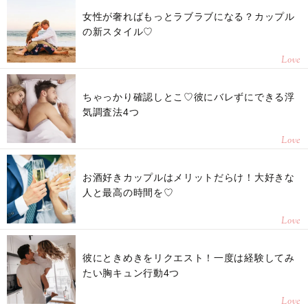
女性が奢ればもっとラブラブになる？カップル
の新スタイル♡
Love
ちゃっかり確認しとこ♡彼にバレずにできる浮
気調査法4つ
Love
お酒好きカップルはメリットだらけ！大好きな
人と最高の時間を♡
Love
彼にときめきをリクエスト！一度は経験してみ
たい胸キュン行動4つ
Love