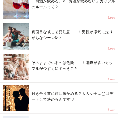
「お酒が飲める」×「お酒が飲めない」カップル
のルールって？
Love
真面目な彼こそ要注意……！男性が浮気に走り
がちなシーン6つ
Love
そのままでいるのは危険……！喧嘩が多いカッ
プルが今すぐにすべきこと
Love
付き合う前に何回確かめる？大人女子は◯回デ
ートして決めるんです♡
Love